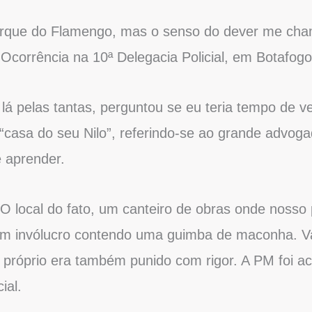
Parque do Flamengo, mas o senso do dever me cha
Ocorrência na 10ª Delegacia Policial, em Botafogo
lá pelas tantas, perguntou se eu teria tempo de v
a “casa do seu Nilo”, referindo-se ao grande advogad
 e aprender.
O local do fato, um canteiro de obras onde noss
m invólucro contendo uma guimba de maconha. Val
 próprio era também punido com rigor. A PM foi 
ial.