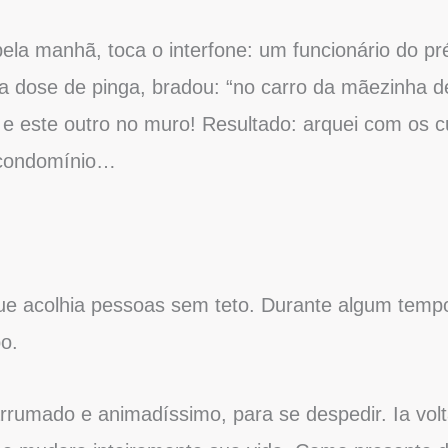
ela manhã, toca o interfone: um funcionário do p
uma dose de pinga, bradou: “no carro da mãezinha
 e este outro no muro! Resultado: arquei com os 
o condomínio…
ue acolhia pessoas sem teto. Durante algum tempo,
o.
rumado e animadíssimo, para se despedir. Ia volta