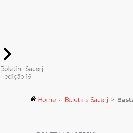
Ir
para
o
conteúdo
Boletim Sacerj
– edição
16
Home
>
Boletins Sacerj
>
Bast