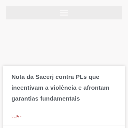
Ir
para
o
Nota da Sacerj contra PLs que incentivam a
conteúdo
violência e afrontam garantias
fundamentais<br>
Page
Page
Page
Page
Page
Nota da Sacerj contra PLs que
incentivam a violência e afrontam
garantias fundamentais
LEIA »