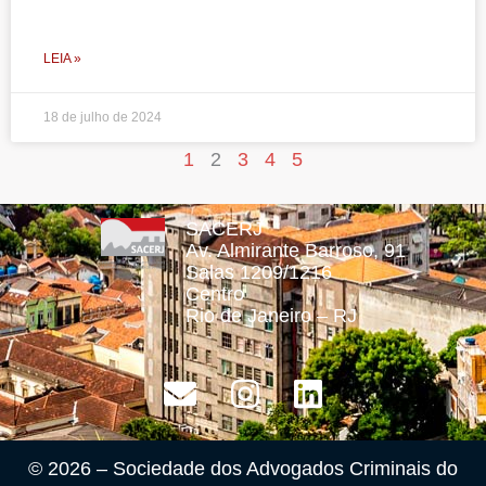
LEIA »
18 de julho de 2024
1
2
3
4
5
SACERJ
Av. Almirante Barroso, 91
Salas 1209/1216
Centro
Rio de Janeiro – RJ
© 2026 – Sociedade dos Advogados Criminais do