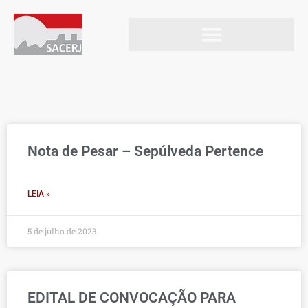
Ir
para
o
conteúdo
Nota de Pesar – Sepúlveda Pertence
Page
Page
Page
Page
Page
Nota de Pesar – Sepúlveda Pertence
LEIA »
5 de julho de 2023
EDITAL DE CONVOCAÇÃO PARA