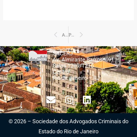
Prev
Next
ANTERIOR
PRÓXIMO
SACERJ
Av. Almirante Barroso, 91
Salas 1209/1216
Centro
Rio de Janeiro – RJ
© 2026 – Sociedade dos Advogados Criminais do
Estado do Rio de Janeiro