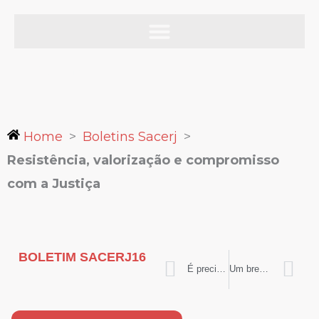
Ir
para
o
Boletim Sacerj
– edição
16
conteúdo
Home
>
Boletins Sacerj
>
Resistência, valorização e compromisso
com a Justiça
BOLETIM SACERJ
16
Prev
N
É preciso ver Sísifo Feliz!
Um breve comentário da nossa diretora cultural