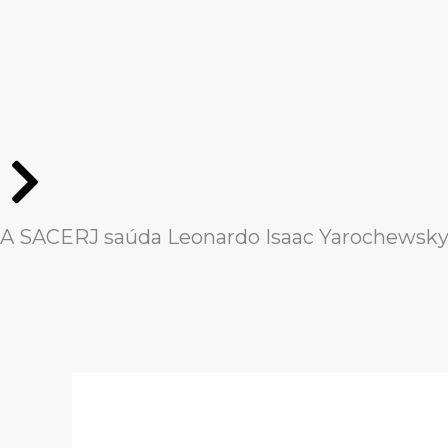
Ir
para
o
conteúdo
A SACERJ saúda Leonardo Isaac Yarochewsk