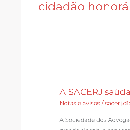
cidadão honorá
A
SACERJ
A SACERJ saúda
saúda
Notas e avisos
/
sacerj.d
Leonardo
Isaac
A Sociedade dos Advogad
Yarochewsky