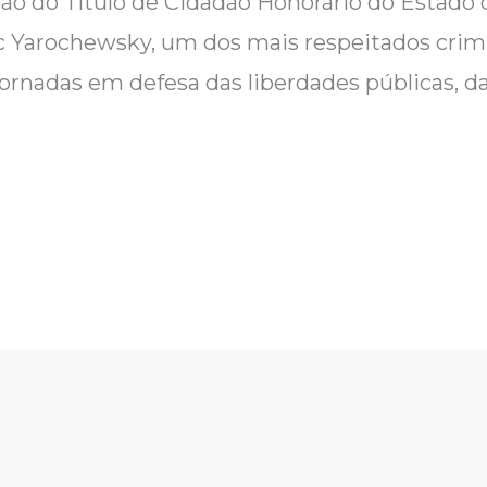
são do Título de Cidadão Honorário do Estado 
 Yarochewsky, um dos mais respeitados crimin
ornadas em defesa das liberdades públicas, da