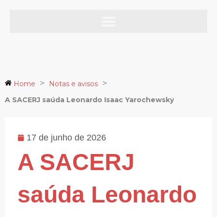
Ir
para
o
Notas e avisos
conteúdo
>
>
Home
Notas e avisos
A SACERJ saúda Leonardo Isaac Yarochewsky
17 de junho de 2026
A SACERJ
saúda Leonardo