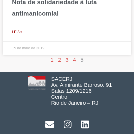
Nota de solidariedade à luta
antimanicomial
LEIA »
15 de maio de 2019
1
2
3
4
5
SACERJ
Av. Almirante Barroso, 91
Salas 1209/1216
Centro
Rio de Janeiro – RJ