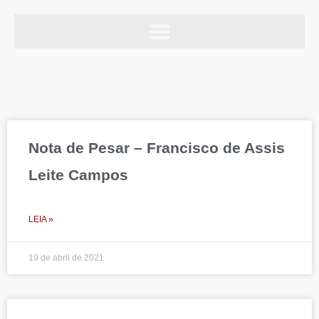
Ir
para
o
Notas e avisos
conteúdo
Page
Page
Page
Page
Page
Nota de Pesar – Francisco de Assis
Leite Campos
LEIA »
19 de abril de 2021