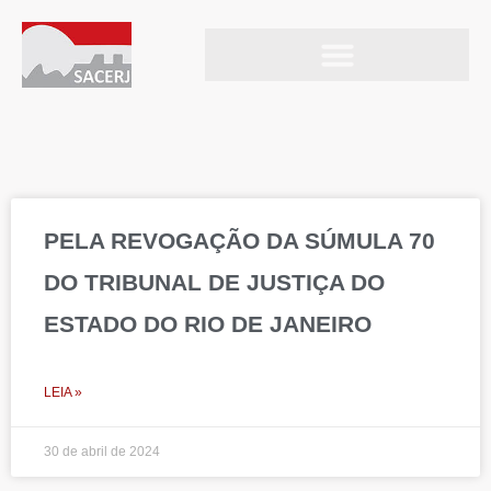
Ir
para
o
Notas e avisos
conteúdo
Page
Page
Page
Page
Page
PELA REVOGAÇÃO DA SÚMULA 70
DO TRIBUNAL DE JUSTIÇA DO
ESTADO DO RIO DE JANEIRO
LEIA »
30 de abril de 2024