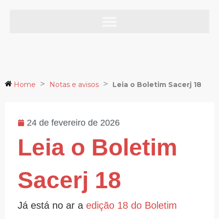
Ir
para
o
Notas e avisos
conteúdo
>
>
Home
Notas e avisos
Leia o Boletim Sacerj 18
24 de fevereiro de 2026
Leia o Boletim
Sacerj 18
Já está no ar a
edição 18 do Boletim