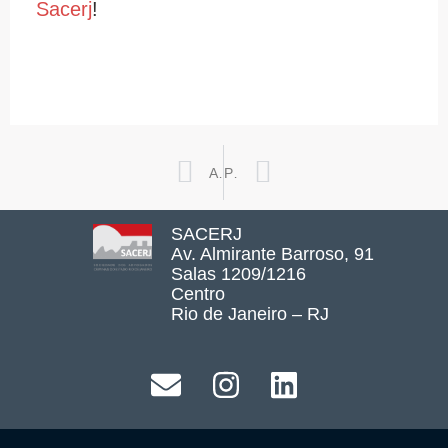
Sacerj
!
Prev
Next
ANTERIOR
PRÓXIMO
SACERJ
Av. Almirante Barroso, 91
Salas 1209/1216
Centro
Rio de Janeiro – RJ