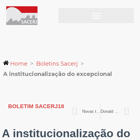
Ir
para
o
Boletim Sacerj
– edição
18
conteúdo
Home
>
Boletins Sacerj
>
A institucionalização do excepcional
BOLETIM SACERJ
18
Prev
N
Novas tecnologias, velhas discriminações
Donald Trump e o sequestro do Presidente Maduro
A institucionalização do