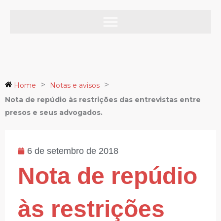
Ir
para
o
Notas e avisos
conteúdo
>
>
Home
Notas e avisos
Nota de repúdio às restrições das entrevistas entre
presos e seus advogados.
6 de setembro de 2018
Nota de repúdio
às restrições